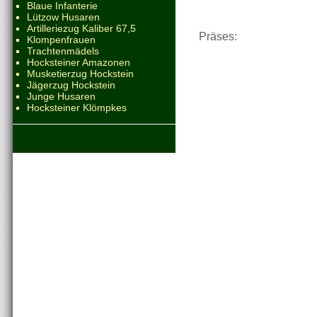
Blaue Infanterie
Lützow Husaren
Artilleriezug Kaliber 67,5
Präses:
Klompenfrauen
Trachtenmädels
Hocksteiner Amazonen
Musketierzug Hockstein
Jägerzug Hockstein
Junge Husaren
Hocksteiner Klömpkes