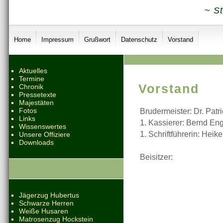
~ S
Home
Impressum
Grußwort
Datenschutz
Vorstand
Aktuelles
Termine
Vorstand
Chronik
Pressetexte
Majestäten
Fotos
Brudermeister: Dr. Patr
Links
1. Kassierer: Bernd En
Wissenswertes
1. Schriftführerin: Heik
Unsere Offiziere
Downloads
Beisitzer:
Jägerzug Hubertus
Schwarze Herren
Weiße Husaren
Matrosenzug Hockstein