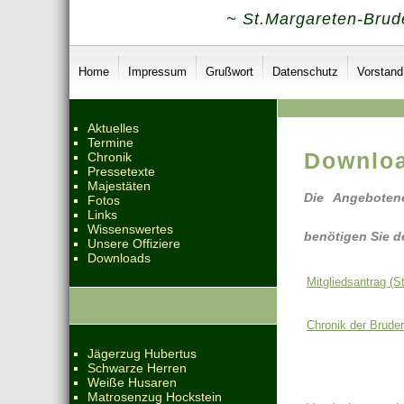
~ St.Margareten-Brude
Home
Impressum
Grußwort
Datenschutz
Vorstand
Aktuelles
Termine
Downlo
Chronik
Pressetexte
Majestäten
Die Angeboten
Fotos
Links
Wissenswertes
benötigen Sie d
Unsere Offiziere
Downloads
Mitgliedsantrag (S
Chronik der Bruder
Jägerzug Hubertus
Schwarze Herren
Weiße Husaren
Matrosenzug Hockstein