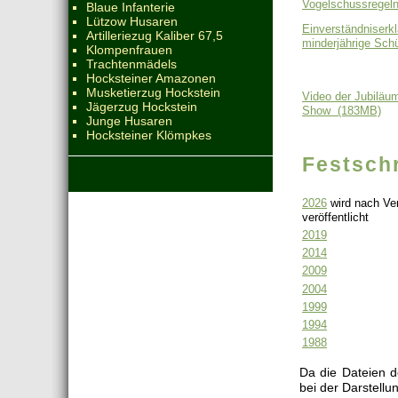
Vogelschussregeln
Blaue Infanterie
Lützow Husaren
Einverständniserkl
Artilleriezug Kaliber 67,5
minderjährige Sch
Klompenfrauen
Trachtenmädels
Hocksteiner Amazonen
Musketierzug Hockstein
Video der Jubiläu
Jägerzug Hockstein
Show (183MB)
Junge Husaren
Hocksteiner Klömpkes
Festschr
2026
wird nach Ver
veröffentlicht
2019
2014
2009
2004
1999
1994
1988
Da die Dateien d
bei der Darstell